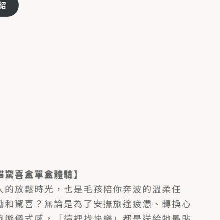
紹
貓驚喜盒單盒體驗】
人的放鬆時光，也是毛孩陪你奔波的溫柔任
勵和驚喜？無論是為了安撫旅途疲憊、轉換心
旅遊儀式感，「這裡找快樂」都是送給牠最貼