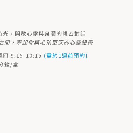
】
時光，開啟心靈與身體的親密對話
展之間，牽起你與毛孩更深的心靈紐帶
 9:15-10:15
(需於1週前預約)
分鐘/堂