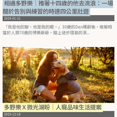
相遇多野樂｜推著十四歲的他去流浪：一場
關於告別與練習的時速四公里壯遊
2026-01-21
「我是他的腳，他是我的眼。」30歲的Den裸辭後，推著相
當於人類70歲的博美爺爺，踏上徒步環島的滾
多野樂Ｘ微光湖盼｜人寵品味生活提案
2025-12-10