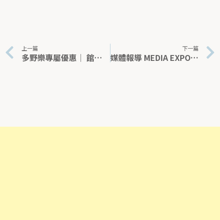
上一篇
下一篇
多野樂專屬優惠｜ 館內空氣的秘密- 空氣醫生怡可淨
媒體報導 MEDIA EXPOSURE